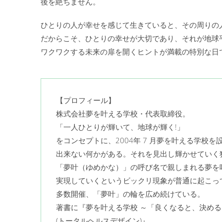
後を絶ちません。
ひとりの人が幸せを感じて生きていると、その周りの
だからこそ、ひとりの幸せが大切であり、それが地球
ワクワクする未来の扉を開くヒントが満載の特別な日
【プロフィール】
株式会社夢を叶える学校・代表取締役。
「一人ひとりが輝いて、地球が輝く!」
をコンセプトに、2004年 7 月夢を叶える学校
出来ない何かがある。それを見出し輝かせていく
「夢叶（ゆめかな）」の呼び名で親しまれる夢を
実現していくというビックリ現象が普通に起こっ
多数開催、「夢叶」の輪を広め続けている。
著書に『夢を叶える学校 ～「良くなると、決める
(トータルヘルスデザイン)』。